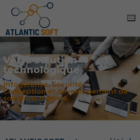
Votre solution
technologique
Infogérance, Sécurité,
Conception et développement de
solutions métiers
Accueil
Solutions
Conception et développement de solutions métiers
Services