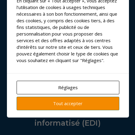
En cliquant sur « Tout accepter », vous acceptez
l’utilisation de cookies à usages techniques
nécessaires à son bon fonctionnement, ainsi que
ATLANTIC SCAN
des cookies, y compris des cookies tiers, à des
fins statistiques, de publicité ou de
personnalisation pour vous proposer des
Inventaire & Gestion des
services et des offres adaptés à vos centres
stocks
d’intérêts sur notre site et ceux de tiers. Vous
pouvez également choisir le type de cookies que
vous souhaitez en cliquant sur "Réglages".
Réglages
Tout accepter
Echange de données
informatisé (EDI)