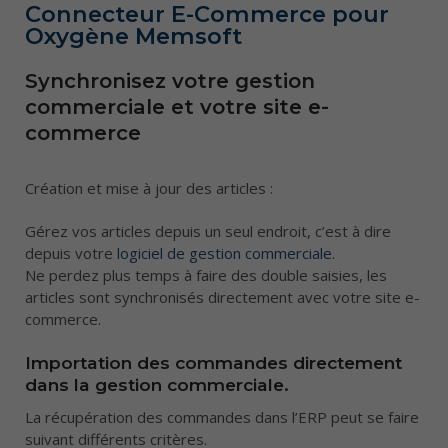
Connecteur E-Commerce pour
Hébergement d’application SaaS
Audit & conseils
Blog
Oxygène Memsoft
Application mobile de gestion des stocks et inventaires
Intégration serveur & poste de travail
Contact
Synchronisez votre gestion
Connectez votre site e-commerce et votre gestion
Infogérance Pornic
commerciale et votre site e-
commerciale
commerce
Messagerie collaborative et communication unifiée
Création et mise à jour des articles :
Infogérance et sécurité des infrastructures
informatique
Gérez vos articles depuis un seul endroit, c’est à dire
depuis votre
logiciel de gestion commerciale
.
Echange de données informatisées (EDI)
Ne perdez plus temps à faire des double saisies, les
Téléphonie VoiP
articles sont synchronisés directement avec votre site e-
commerce.
Importation des commandes directement
dans la gestion commerciale.
La récupération des commandes dans l’ERP peut se faire
suivant différents critères.