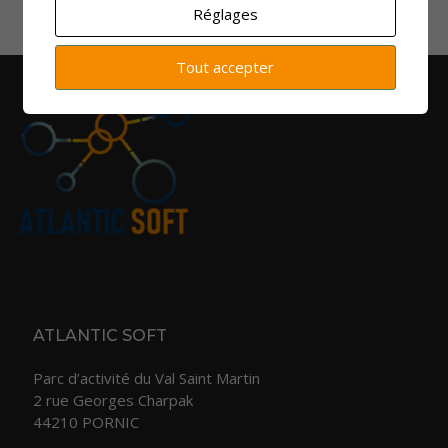
Réglages
Tout accepter
ATLANTIC SOFT
Parc d’activité du Val Saint Martin
2 rue Georges Charpak
44210 PORNIC