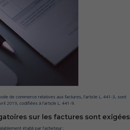
d’application SaaS
ils
obile de gestion des stocks et inventaires
erveur & poste de travail
tre site e-commerce et votre gestion commerciale
ornic
ollaborative et communication unifiée
t sécurité des infrastructures informatique
onnées informatisées (EDI)
oiP
de de commerce relatives aux factures, l’article L. 441-3, sont
vril 2019
, codifiées à l’article L. 441-9.
toires sur les factures sont exigées
ablement établi par l’acheteur ;