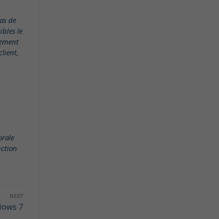
cas de
ibles le
rement
client,
orale
nction
NEXT
ndows 7