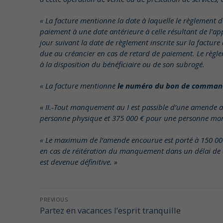
« La facture mentionne la date à laquelle le règlement do
paiement à une date antérieure à celle résultant de l’app
jour suivant la date de règlement inscrite sur la factur
due au créancier en cas de retard de paiement. Le règleme
à la disposition du bénéficiaire ou de son subrogé.
« La facture mentionne
le numéro du bon de comman
« II.-Tout manquement au I est passible d’une amende 
personne physique et 375 000 € pour une personne mo
« Le maximum de l’amende encourue est porté à 150 00
en cas de réitération du manquement dans un délai de d
est devenue définitive. »
Navigation
PREVIOUS
de
Partez en vacances l’esprit tranquille
Previous
post: