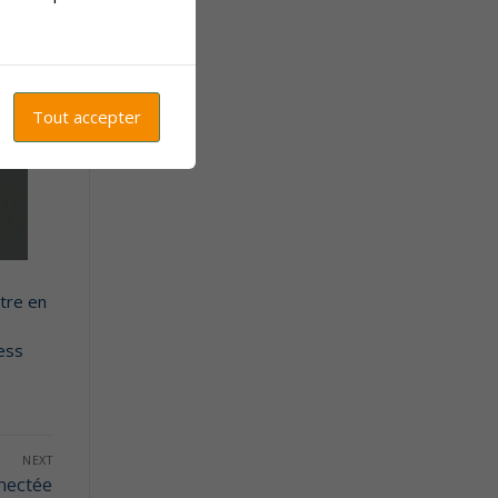
Tout accepter
tre en
ess
NEXT
nectée