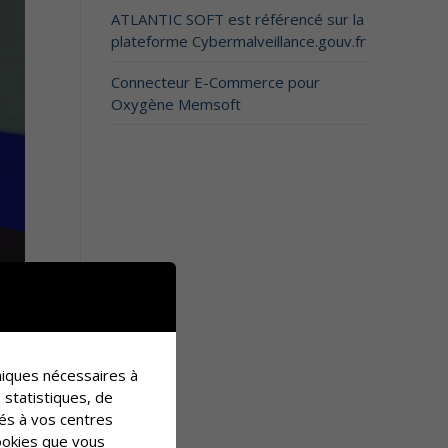
ATLANTIC SOFT est référencé sur la
plateforme Cybermalveillance.gouv.fr
Connecteur E-Commerce pour
Oxygène Memsoft
hniques nécessaires à
 statistiques, de
tés à vos centres
cookies que vous