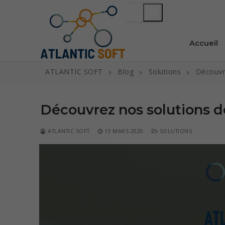
Aller
Rechercher
au
:
contenu
Accueil
ATLANTIC SOFT
Blog
Solutions
Découvre
Découvrez nos solutions de
ATLANTIC SOFT
13 MARS 2020
SOLUTIONS
Rechercher
:
Accueil
Solutions
Conception e
Services